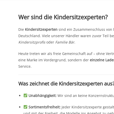
Wer sind die Kindersitzexperten?
Die
Kindersitzexperten
sind ein Zusammenschluss von l
Deutschland. Viele unserer Händler waren zuvor Teil 
Kindersitzprofis
oder
Familie Bär
.
Heute treten wir als freie Gemeinschaft auf – ohne Vert
eine Marke im Vordergrund, sondern der
einzelne Lade
Service.
Was zeichnet die Kindersitzexperten aus
Unabhängigkeit:
Wir sind an keine Konzernstrukt
Sortimentsfreiheit:
Jeder Kindersitzexperte gesta
und mit der Freiheit, die Modelle ins Angebot zu ne