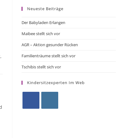
Neueste Beiträge
Der Babyladen Erlangen
Maibee stellt sich vor
AGR – Aktion gesunder Rücken
Familienträume stellt sich vor
,
Tschibis stellt sich vor
Kindersitzexperten Im Web
d
Opens
Opens
in
in
a
a
new
new